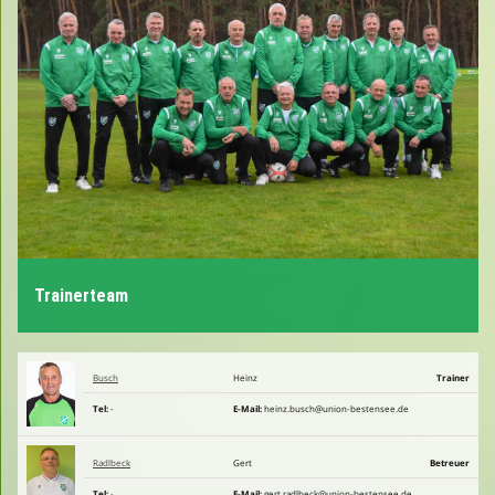
Spielplan
Sponsoren
Fan- und Trainingskleidung - Shop
Unser Verein live auf fußball.de
Trainerteam
Kalender
Busch
Heinz
Trainer
Tel:
-
E-Mail:
heinz.busch@union-bestensee.de
Radlbeck
Gert
Betreuer
Tel:
-
E-Mail:
gert.radlbeck@union-bestensee.de