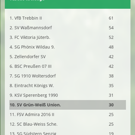
1. VfB Trebbin II
61
2. SV Waßmannsdorf
54
3. FC Viktoria Jüterb.
52
4. SG Phönix Wildau 9.
48
5. Zellendorfer SV
42
6. BSC Preußen 07 III
42
7. SG 1910 Woltersdorf
38
8. Eintracht Königs W.
35
9. KSV Sperenberg 1990
31
10. SV Grün-Weiß Union.
30
11. FSV Admira 2016 II
25
12. SC Blau-Weiss Sche.
25
13. SG Südstern Senzig
19