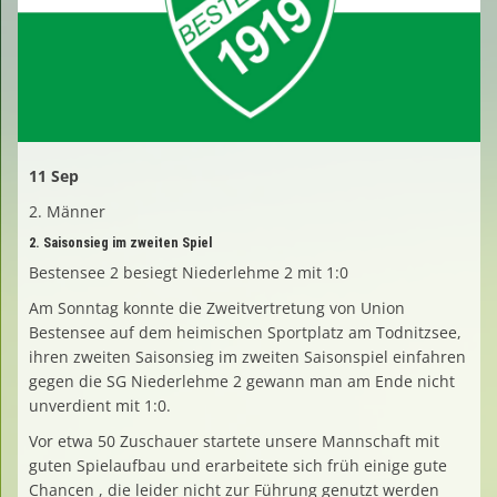
Spielplan
Sponsoren
11 Sep
Fan- und Trainingskleidung - Shop
2. Männer
2. Saisonsieg im zweiten Spiel
Unser Verein live auf fußball.de
Bestensee 2 besiegt Niederlehme 2 mit 1:0
Am Sonntag konnte die Zweitvertretung von Union
Kalender
Bestensee auf dem heimischen Sportplatz am Todnitzsee,
ihren zweiten Saisonsieg im zweiten Saisonspiel einfahren
gegen die SG Niederlehme 2 gewann man am Ende nicht
unverdient mit 1:0.
Vor etwa 50 Zuschauer startete unsere Mannschaft mit
guten Spielaufbau und erarbeitete sich früh einige gute
Chancen , die leider nicht zur Führung genutzt werden