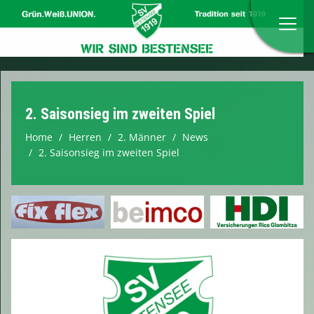
Home
2. Saisonsieg im zweiten Spiel
Anmeldung zum Probetraining
Home
Herren
2. Männer
News
2. Saisonsieg im zweiten Spiel
Verein
Herren
Damen
Jugend
Verbände