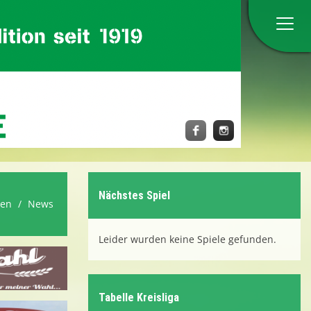
Home
Anmeldung zum Probetraining
Verein
Herren
Nächstes Spiel
ren
News
Damen
Leider wurden keine Spiele gefunden.
Jugend
Tabelle Kreisliga
Verbände