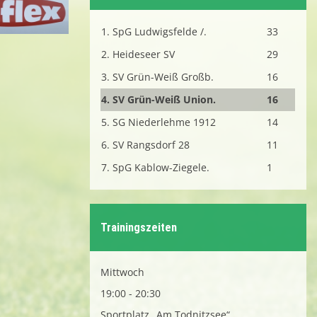
1. SpG Ludwigsfelde /.
33
Spielplan
2. Heideseer SV
29
3. SV Grün-Weiß Großb.
16
Sponsoren
4. SV Grün-Weiß Union.
16
Fan- und Trainingskleidung - Shop
5. SG Niederlehme 1912
14
6. SV Rangsdorf 28
11
Unser Verein live auf fußball.de
7. SpG Kablow-Ziegele.
1
Kalender
Trainingszeiten
Mittwoch
19:00 - 20:30
Sportplatz „Am Todnitzsee“