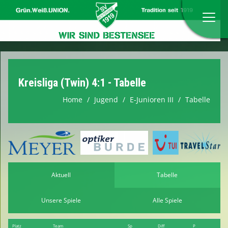
Home
Kreisliga (Twin) 4:1 - Tabelle
Anmeldung zum Probetraining
Home
Jugend
E-Junioren III
Tabelle
Verein
Herren
Damen
Aktuell
Tabelle
Jugend
Unsere Spiele
Alle Spiele
Verbände
Platz
Team
Sp
Diff
P