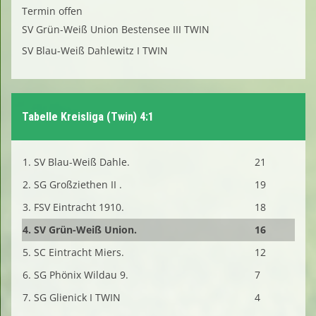
Termin offen
SV Grün-Weiß Union Bestensee III TWIN
SV Blau-Weiß Dahlewitz I TWIN
Tabelle Kreisliga (Twin) 4:1
1. SV Blau-Weiß Dahle.
21
2. SG Großziethen II .
19
3. FSV Eintracht 1910.
18
4. SV Grün-Weiß Union.
16
5. SC Eintracht Miers.
12
6. SG Phönix Wildau 9.
7
7. SG Glienick I TWIN
4