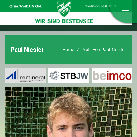
Home
Paul Niesler
Home
Profil von Paul Niesler
Anmeldung zum Probetraining
Verein
Herren
Damen
Jugend
Verbände