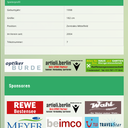
Spielerprofil
Geburtsjahr:
1998
Größe:
182 cm
Position:
Zentrales Mittelfeld
Im Verein seit:
2004
Trikotnummer:
7
Sponsoren