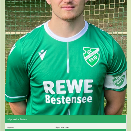
Spielplan
Sponsoren
Fan- und Trainingskleidung - Shop
Unser Verein live auf fußball.de
Kalender
Allgemeine Daten
Name:
Paul Niesler